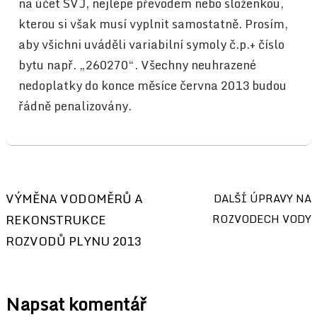
na účet SVJ, nejlépe převodem nebo složenkou,
kterou si však musí vyplnit samostatně. Prosím,
aby všichni uváděli variabilní symoly č.p.+ číslo
bytu např. „260270“. Všechny neuhrazené
nedoplatky do konce měsíce června 2013 budou
řádně penalizovány.
Navigace
VÝMĚNA VODOMĚRŮ A
DALŠÍ ÚPRAVY NA
pro
REKONSTRUKCE
ROZVODECH VODY
příspěvek
ROZVODŮ PLYNU 2013
Napsat komentář