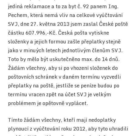
jediná reklamace a to za byt č. 92 panem Ing.
Pechem, která nemá vliv na celkové vyúčtování
SVJ, dne 27. května 2013 jsem zaslal České poště
částku 607.996,-Kč. Česká pošta vytiskne
složenky a jejich formou zašle přeplatky stejně
jako v minuých letech jednotlivým členům SVJ.
Toto by mělo být uskutečněno max. do 14 dnů.
Žádám všechny, aby si po vhození složenek do
poštovních schránek v daném termínu vyzvedli
přeplatky na poště, jestliže se peníze budou po
termínu vracen zpět na účet SVJ je velkým
problémem je opětovně vyplácet.
Tímto žádám všechny, kteří mají nedoplatky
plynoucí z vyúčtování roku 2012, aby tyto uhradili