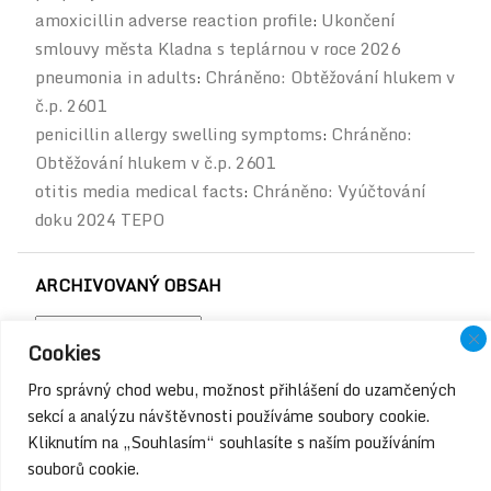
amoxicillin adverse reaction profile
Ukončení
:
smlouvy města Kladna s teplárnou v roce 2026
pneumonia in adults
Chráněno: Obtěžování hlukem v
:
č.p. 2601
penicillin allergy swelling symptoms
Chráněno:
:
Obtěžování hlukem v č.p. 2601
otitis media medical facts
Chráněno: Vyúčtování
:
doku 2024 TEPO
ARCHIVOVANÝ OBSAH
Archivovaný
Cookies
obsah
Pro správný chod webu, možnost přihlášení do uzamčených
sekcí a analýzu návštěvnosti používáme soubory cookie.
Kliknutím na „Souhlasím“ souhlasíte s naším používáním
souborů cookie.