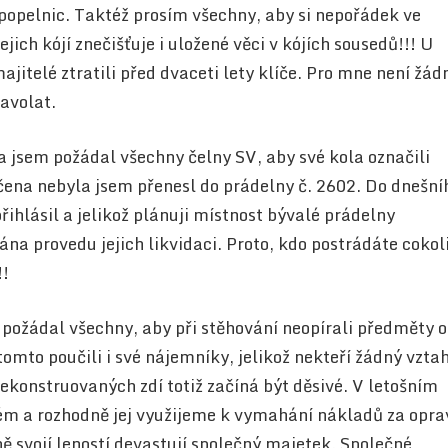
popelnic. Taktéž prosím všechny, aby si nepořádek ve
jejich kójí znečišťuje i uložené věci v kójích sousedů!!! U
ajitelé ztratili před dvaceti lety klíče. Pro mne není žád
avolat.
a jsem požádal všechny čelny SV, aby své kola označili
ena nebyla jsem přenesl do prádelny č. 2602. Do dnešní
ihlásil a jelikož plánuji místnost bývalé prádelny
na provedu jejich likvidaci. Proto, kdo postrádáte cokoli
!!
 požádal všechny, aby při stěhování neopírali předměty o
 tomto poučili i své nájemníky, jelikož nekteří žádný vzta
ekonstruovaných zdí totiž začíná být děsivé. V letošním
ém a rozhodně jej využijeme k vymahání nákladů za opra
ně svojí leností devastují společný majetek. Společné