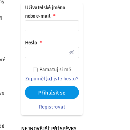
by
Uživatelské jméno
nebo e-mail
*
ň
Heslo
*
eré
Pamatuj si mě
Zapoměl(a) jste heslo?
Přihlásit se
ve
Registrovat
dě
NEJNOVĚJŠÍ PŘÍSPĚVKY