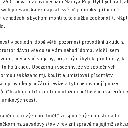
p. 2601 nová pracovnice paní Nadiya Pop. Byl bych rád, a
 web jerevanska.cz napsali své připomínky, případně
ch vchodech, abychom mohli tuto službu zdokonalit. Nápl
id.
oval v poslední době větší pozornost provádění úklidu a
prostor dávat vše co se Vám nehodí doma. Viděl jsem
zemi, nevkusné stojany, příšerný nábytek, předměty, kt
litního úklidu. Upozorňuji všechny, že ve společných
 normou zakázáno mj. kouřit a umisťovat předměty
sou prováděny požární revize a tyto neobsahují pouze
ů. Obsahují totiž i kontrolu uložení hořlavého materiálu 
t únikových cest.
ranění takových předmětů ze společných prostor a to
počkám na závadový stav v revizní zprávě na jejímž zákla