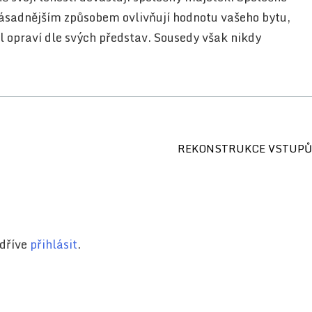
zásadnějším způsobem ovlivňují hodnotu vašeho bytu,
el opraví dle svých představ. Sousedy však nikdy
REKONSTRUKCE VSTUPŮ
jdříve
přihlásit
.