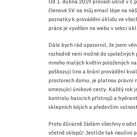
Od 1. dubna 2019 provádí úklid v č.
členové SV na můj email lépe na náš
poznatky k provádění úklidu ve vše
práce je vyvěšen na webu v sekci úkl
Dále bych rád upozornil, že jsem věn
rozhodně není možné do společných 
mnoho malých květin položených na 
poškozují lino a brání provádění kva
prostorech domu, je platnou právní
omezující únikové cesty. Každý rok j
kontrolu hasicích přístrojů a hydrant
sklepních kójích a především volnos
Proto důrazně žádám všechny o odst
včetně sklepů! Jestliže tak neučiní 