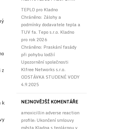
TEPLO pro Kladno
Chráněno: Zálohy a
ný
podmínky dodavatele tepla a
TUV fa. Tepo s.r.o. Kladno
pro rok 2026
Chráněno: Praskání fasády
ho
při pohybu lodžií
Upozornění společnosti
Klfree Networks s.r.o.
 z
ODSTÁVKA STUDENÉ VODY
4.9.2025
NEJNOVĚJŠÍ KOMENTÁŘE
h k
amoxicillin adverse reaction
vy
profile
Ukončení smlouvy
:
města Kladna s teplárnou v