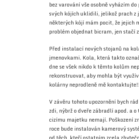
bez varování vše osobně vyházím do 
svých kójích uklidili, jelikož prach z 
některých kójí mám pocit, že jejich m
problém objednat bicram, jen stačí z
Před instalací nových stojanů na kol
jmenovkami. Kola, která takto označ
dne se všek nikdo k těmto kolům nepř
rekonstruovat, aby mohla být využívá
kolárny neprodleně mě kontaktujte!
V závěru tohoto upozornění bych rád
zdi, nýbrž o dveře zábradlí apod. a o
cizímu majetku nemají. Poškození zr
roce bude instalován kamerový syst
od těch, kteří ostatním zcela zbyteč