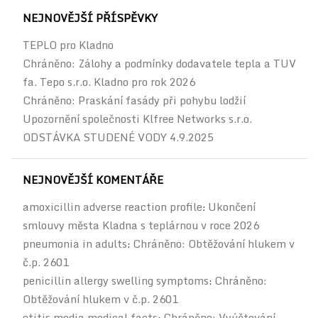
NEJNOVĚJŠÍ PŘÍSPĚVKY
TEPLO pro Kladno
Chráněno: Zálohy a podmínky dodavatele tepla a TUV
fa. Tepo s.r.o. Kladno pro rok 2026
Chráněno: Praskání fasády při pohybu lodžií
Upozornění společnosti Klfree Networks s.r.o.
ODSTÁVKA STUDENÉ VODY 4.9.2025
NEJNOVĚJŠÍ KOMENTÁŘE
amoxicillin adverse reaction profile
Ukončení
:
smlouvy města Kladna s teplárnou v roce 2026
pneumonia in adults
Chráněno: Obtěžování hlukem v
:
č.p. 2601
penicillin allergy swelling symptoms
Chráněno:
:
Obtěžování hlukem v č.p. 2601
otitis media medical facts
Chráněno: Vyúčtování
: