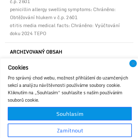
č.p. 2601
penicillin allergy swelling symptoms
Chráněno:
:
Obtěžování hlukem v č.p. 2601
otitis media medical facts
Chráněno: Vyúčtování
:
doku 2024 TEPO
ARCHIVOVANÝ OBSAH
Archivovaný
Cookies
obsah
Pro správný chod webu, možnost přihlášení do uzamčených
sekcí a analýzu návštěvnosti používáme soubory cookie.
Kliknutím na „Souhlasím“ souhlasíte s naším používáním
souborů cookie.
Souhlasím
Copyright © JEREVANSKA.cz |
Deight.eu
Zamítnout